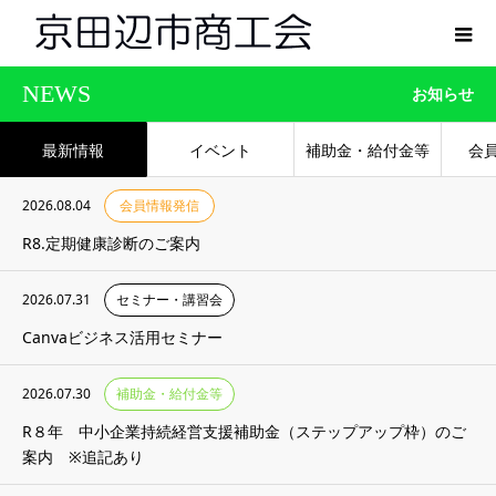
NEWS
お知らせ
最新情報
イベント
補助金・給付金等
会
2026.08.04
会員情報発信
R8.定期健康診断のご案内
2026.07.31
セミナー・講習会
Canvaビジネス活用セミナー
2026.07.30
補助金・給付金等
R８年 中小企業持続経営支援補助金（ステップアップ枠）のご
案内 ※追記あり